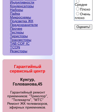
Индуктивности
Средне
Конденсаторы
Плохо
Наборы
Пайка
Очень
Микросхемы
плохо
Подсветка ЖК
Предохранители
Прочее
Тестеры
Тиристоры
Транзисторы
TAB COF IC
TCON
Резисторы
Гарантийный
сервисный центр
Кунгур,
Голованова,45
Гарантийный ремонт
приемников: "Триколор",
"Телекарта", "МТС"
Ремонт ЖК телевизоров,
эфирных приемников.