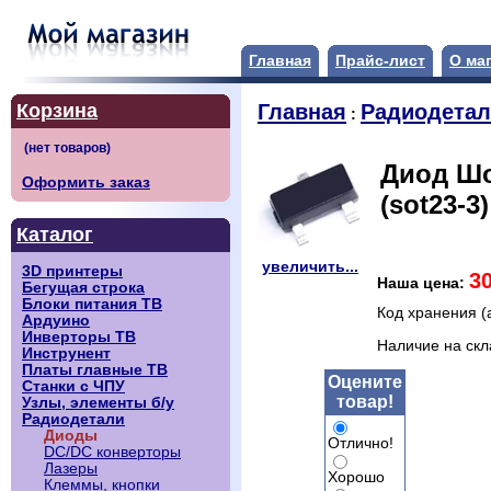
Главная
Прайс-лист
О ма
Корзина
Главная
Радиодета
:
Диод Шо
Оформить заказ
(sot23-3)
Каталог
увеличить...
3D принтеры
3
Наша цена:
Бегущая строка
Блоки питания ТВ
Код хранения (
Ардуино
Инверторы ТВ
Наличие на ск
Инструнент
Платы главные ТВ
Оцените
Станки с ЧПУ
товар!
Узлы, элементы б/у
Радиодетали
Диоды
Отлично!
DC/DC конверторы
Лазеры
Хорошо
Клеммы, кнопки