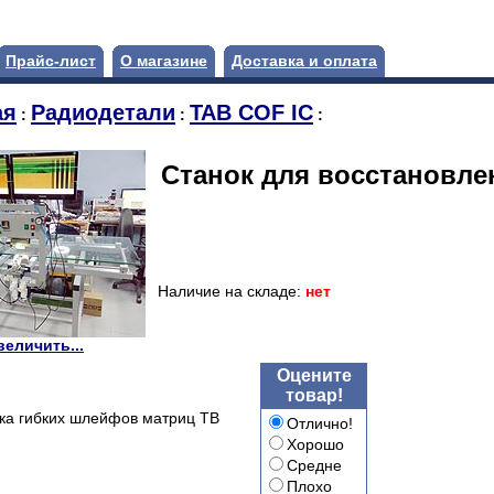
Прайс-лист
О магазине
Доставка и оплата
ая
Радиодетали
TAB COF IC
:
:
:
Станок для восстановле
Наличие на складе:
нет
величить...
Оцените
товар!
ка гибких шлейфов матриц ТВ
Отлично!
Хорошо
Средне
Плохо