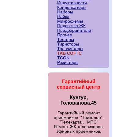
Индуктивности
Конденсаторы
Наборы
Пайка
Микросхемы
Подсветка ЖК
Предохранители
Прочее
Тестеры
Тиристоры
Транзисторы
TAB COF IC
TCON
Резисторы
Гарантийный
сервисный центр
Кунгур,
Голованова,45
Гарантийный ремонт
приемников: "Триколор",
"Телекарта", "МТС"
Ремонт ЖК телевизоров,
эфирных приемников.