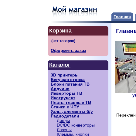
Главная
Корзина
Главн
Оформить заказ
Каталог
3D принтеры
Бегущая строка
Блоки питания ТВ
Ардуино
Инверторы ТВ
у
Инструнент
Платы главные ТВ
Станки с ЧПУ
Узлы, элементы б/у
Переклей
Радиодетали
Диоды
DC/DC конверторы
Лазеры
Клеммы, кнопки