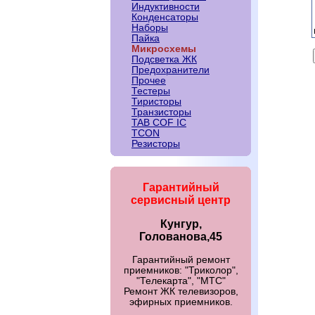
Индуктивности
Конденсаторы
Наборы
Пайка
Микросхемы
Подсветка ЖК
Предохранители
Прочее
Тестеры
Тиристоры
Транзисторы
TAB COF IC
TCON
Резисторы
Гарантийный
сервисный центр
Кунгур,
Голованова,45
Гарантийный ремонт
приемников: "Триколор",
"Телекарта", "МТС"
Ремонт ЖК телевизоров,
эфирных приемников.