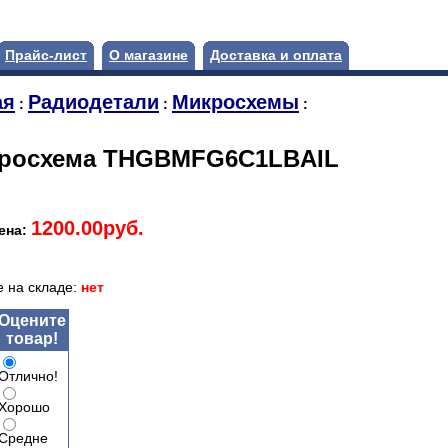
Прайс-лист
О магазине
Доставка и оплата
ая
Радиодетали
Микросхемы
:
:
:
росхема THGBMFG6C1LBAIL
1200.00руб.
ена:
 на складе:
нет
Оцените
товар!
Отлично!
Хорошо
Средне