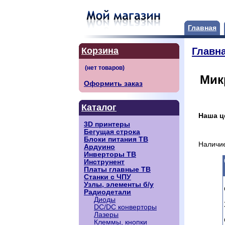
Главная
Корзина
Главн
Мик
Оформить заказ
Каталог
Наша ц
3D принтеры
Бегущая строка
Блоки питания ТВ
Наличие
Ардуино
Инверторы ТВ
Инструнент
Платы главные ТВ
Станки с ЧПУ
Узлы, элементы б/у
Радиодетали
Диоды
DC/DC конверторы
Лазеры
Клеммы, кнопки