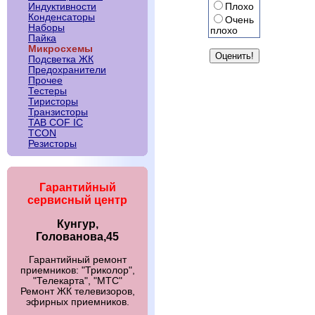
Плохо
Индуктивности
Конденсаторы
Очень
Наборы
плохо
Пайка
Микросхемы
Подсветка ЖК
Предохранители
Прочее
Тестеры
Тиристоры
Транзисторы
TAB COF IC
TCON
Резисторы
Гарантийный
сервисный центр
Кунгур,
Голованова,45
Гарантийный ремонт
приемников: "Триколор",
"Телекарта", "МТС"
Ремонт ЖК телевизоров,
эфирных приемников.