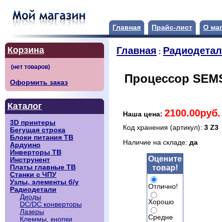
Главная
Прайс-лист
О ма
Корзина
Главная
Радиодета
:
Процессор SEM
Оформить заказ
Каталог
2100.00руб.
Наша цена:
3D принтеры
Код хранения (артикул):
3 Z3
Бегущая строка
Блоки питания ТВ
Наличие на складе:
да
Ардуино
Инверторы ТВ
Оцените
Инструнент
товар!
Платы главные ТВ
Станки с ЧПУ
Узлы, элементы б/у
Отлично!
Радиодетали
Диоды
Хорошо
DC/DC конверторы
Лазеры
Средне
Клеммы, кнопки