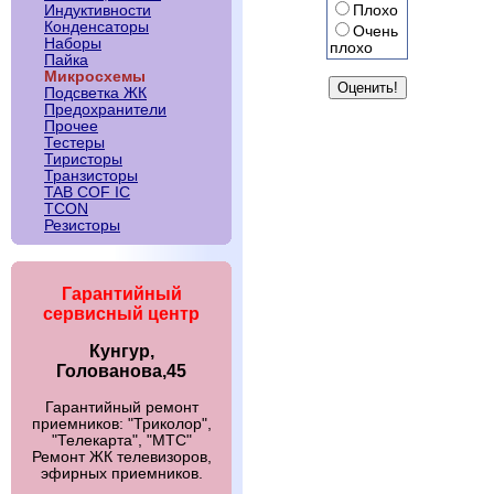
Плохо
Индуктивности
Конденсаторы
Очень
Наборы
плохо
Пайка
Микросхемы
Подсветка ЖК
Предохранители
Прочее
Тестеры
Тиристоры
Транзисторы
TAB COF IC
TCON
Резисторы
Гарантийный
сервисный центр
Кунгур,
Голованова,45
Гарантийный ремонт
приемников: "Триколор",
"Телекарта", "МТС"
Ремонт ЖК телевизоров,
эфирных приемников.