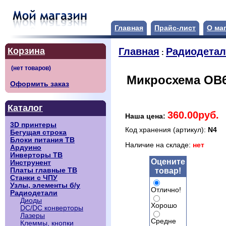
Главная
Прайс-лист
О ма
Корзина
Главная
Радиодета
:
Микросхема OB6
Оформить заказ
Каталог
360.00руб.
Наша цена:
3D принтеры
Код хранения (артикул):
N4
Бегущая строка
Блоки питания ТВ
Наличие на складе:
нет
Ардуино
Инверторы ТВ
Оцените
Инструнент
товар!
Платы главные ТВ
Станки с ЧПУ
Узлы, элементы б/у
Отлично!
Радиодетали
Диоды
Хорошо
DC/DC конверторы
Лазеры
Средне
Клеммы, кнопки