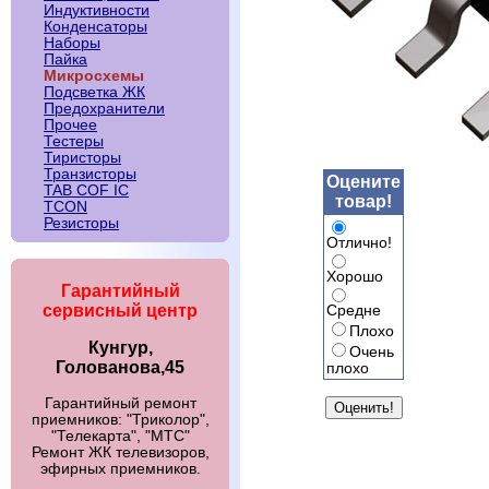
Индуктивности
Конденсаторы
Наборы
Пайка
Микросхемы
Подсветка ЖК
Предохранители
Прочее
Тестеры
Тиристоры
Транзисторы
Оцените
TAB COF IC
товар!
TCON
Резисторы
Отлично!
Хорошо
Гарантийный
сервисный центр
Средне
Плохо
Кунгур,
Очень
Голованова,45
плохо
Гарантийный ремонт
приемников: "Триколор",
"Телекарта", "МТС"
Ремонт ЖК телевизоров,
эфирных приемников.