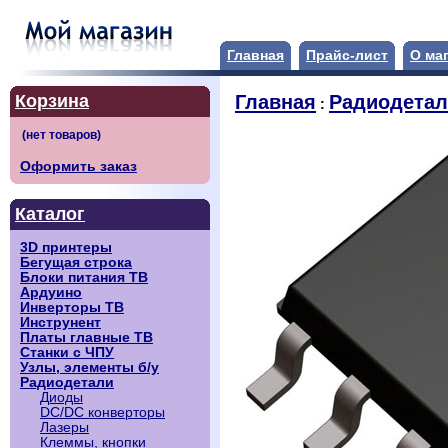
Главная
Прайс-лист
О ма
Корзина
Главная
Радиодета
:
Оформить заказ
Каталог
3D принтеры
Бегущая строка
Блоки питания ТВ
Ардуино
Инверторы ТВ
Инструнент
Платы главные ТВ
Станки с ЧПУ
Узлы, элементы б/у
Радиодетали
Диоды
DC/DC конверторы
Лазеры
Клеммы, кнопки