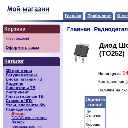
Главная
Прайс-лист
О ма
Корзина
Главная
Радиодета
:
Диод Шо
Оформить заказ
(TO252)
Каталог
3D принтеры
1
Наша цена:
Бегущая строка
Блоки питания ТВ
Код хранения (
Ардуино
Инверторы ТВ
Наличие на ск
Инструнент
Платы главные ТВ
Оцените
Станки с ЧПУ
товар!
Узлы, элементы б/у
Радиодетали
Диоды
Отлично!
DC/DC конверторы
Лазеры
Хорошо
Клеммы, кнопки