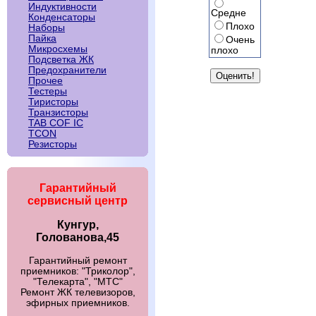
Индуктивности
Средне
Конденсаторы
Плохо
Наборы
Пайка
Очень
Микросхемы
плохо
Подсветка ЖК
Предохранители
Прочее
Тестеры
Тиристоры
Транзисторы
TAB COF IC
TCON
Резисторы
Гарантийный
сервисный центр
Кунгур,
Голованова,45
Гарантийный ремонт
приемников: "Триколор",
"Телекарта", "МТС"
Ремонт ЖК телевизоров,
эфирных приемников.