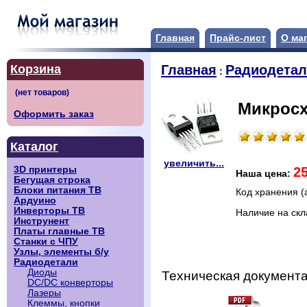
Главная
Прайс-лист
О ма
Корзина
Главная
Радиодета
:
Микросх
Оформить заказ
Каталог
увеличить...
2
3D принтеры
Наша цена:
Бегущая строка
Блоки питания ТВ
Код хранения (
Ардуино
Инверторы ТВ
Наличие на ск
Инструнент
Платы главные ТВ
Станки с ЧПУ
Узлы, элементы б/у
Радиодетали
Диоды
Техническая документа
DC/DC конверторы
Лазеры
Клеммы, кнопки