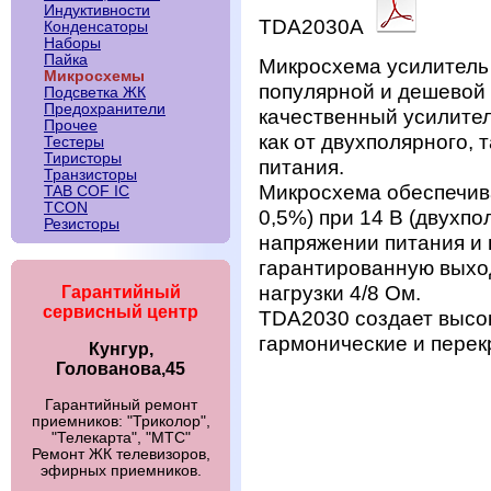
Индуктивности
TDA2030A
Конденсаторы
Наборы
Пайка
Микросхема усилитель
Микросхемы
популярной и дешевой
Подсветка ЖК
Предохранители
качественный усилител
Прочее
как от двухполярного, 
Тестеры
Тиристоры
питания.
Транзисторы
Микросхема обеспечива
TAB COF IC
TCON
0,5%) при 14 В (двухпо
Резисторы
напряжении питания и 
гарантированную выход
нагрузки 4/8 Ом.
Гарантийный
сервисный центр
TDA2030 создает высок
гармонические и перек
Кунгур,
Голованова,45
Гарантийный ремонт
приемников: "Триколор",
"Телекарта", "МТС"
Ремонт ЖК телевизоров,
эфирных приемников.