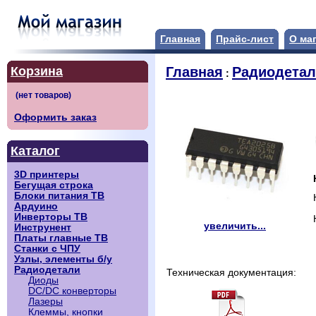
Главная
Прайс-лист
О ма
Корзина
Главная
Радиодета
:
Оформить заказ
Каталог
3D принтеры
Бегущая строка
Блоки питания ТВ
Ардуино
Инверторы ТВ
увеличить...
Инструнент
Платы главные ТВ
Станки с ЧПУ
Узлы, элементы б/у
Радиодетали
Техническая документация:
Диоды
DC/DC конверторы
Лазеры
Клеммы, кнопки