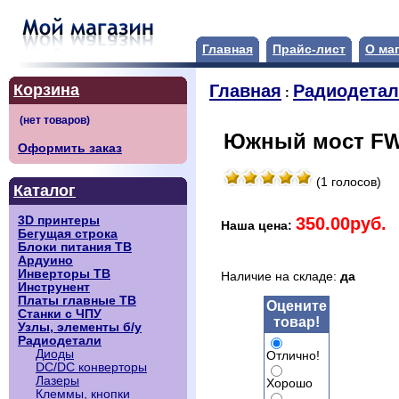
Главная
Прайс-лист
О ма
Корзина
Главная
Радиодета
:
Южный мост FW
Оформить заказ
(1 голосов)
Каталог
350.00руб.
3D принтеры
Наша цена:
Бегущая строка
Блоки питания ТВ
Ардуино
Инверторы ТВ
Наличие на складе:
да
Инструнент
Платы главные ТВ
Оцените
Станки с ЧПУ
товар!
Узлы, элементы б/у
Радиодетали
Диоды
Отлично!
DC/DC конверторы
Лазеры
Хорошо
Клеммы, кнопки