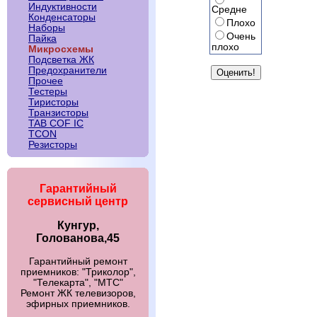
Индуктивности
Средне
Конденсаторы
Плохо
Наборы
Очень
Пайка
плохо
Микросхемы
Подсветка ЖК
Предохранители
Прочее
Тестеры
Тиристоры
Транзисторы
TAB COF IC
TCON
Резисторы
Гарантийный
сервисный центр
Кунгур,
Голованова,45
Гарантийный ремонт
приемников: "Триколор",
"Телекарта", "МТС"
Ремонт ЖК телевизоров,
эфирных приемников.