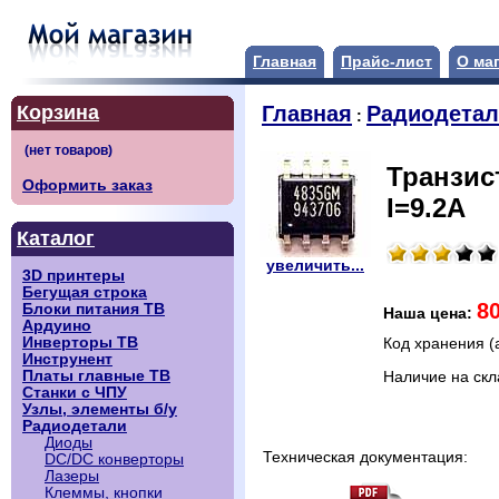
Главная
Прайс-лист
О ма
Корзина
Главная
Радиодета
:
Транзис
Оформить заказ
I=9.2A
Каталог
увеличить...
3D принтеры
Бегущая строка
8
Блоки питания ТВ
Наша цена:
Ардуино
Инверторы ТВ
Код хранения (
Инструнент
Платы главные ТВ
Наличие на ск
Станки с ЧПУ
Узлы, элементы б/у
Радиодетали
Диоды
Техническая документация:
DC/DC конверторы
Лазеры
Клеммы, кнопки