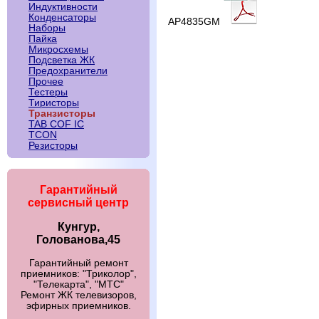
Индуктивности
Конденсаторы
AP4835GM
Наборы
Пайка
Микросхемы
Подсветка ЖК
Предохранители
Прочее
Тестеры
Тиристоры
Транзисторы
TAB COF IC
TCON
Резисторы
Гарантийный
сервисный центр
Кунгур,
Голованова,45
Гарантийный ремонт
приемников: "Триколор",
"Телекарта", "МТС"
Ремонт ЖК телевизоров,
эфирных приемников.