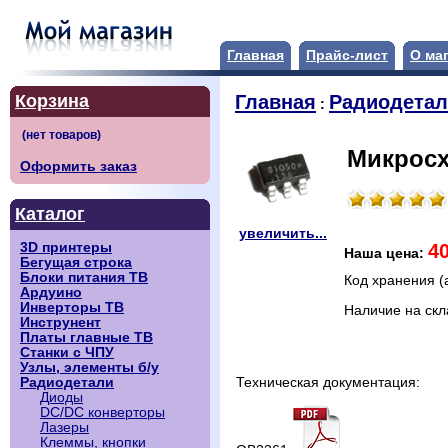
Главная
Прайс-лист
О ма
Корзина
Главная
Радиодета
:
Микросх
Оформить заказ
Каталог
увеличить...
4
3D принтеры
Наша цена:
Бегущая строка
Блоки питания ТВ
Код хранения (
Ардуино
Инверторы ТВ
Наличие на ск
Инструнент
Платы главные ТВ
Станки с ЧПУ
Узлы, элементы б/у
Радиодетали
Техническая документация:
Диоды
DC/DC конверторы
Лазеры
Клеммы, кнопки