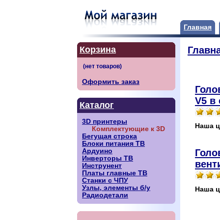
Главная
Корзина
Главн
Оформить заказ
Голо
V5 в
Каталог
3D принтеры
Наша ц
Комплектующие к 3D
Бегущая строка
Блоки питания ТВ
Голо
Ардуино
Инверторы ТВ
вент
Инструнент
Платы главные ТВ
Станки с ЧПУ
Узлы, элементы б/у
Наша ц
Радиодетали