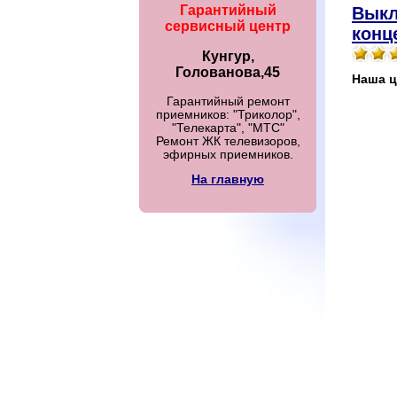
Гарантийный
Выкл
сервисный центр
конц
Кунгур,
Голованова,45
Наша ц
Гарантийный ремонт
приемников: "Триколор",
"Телекарта", "МТС"
Ремонт ЖК телевизоров,
эфирных приемников.
На главную