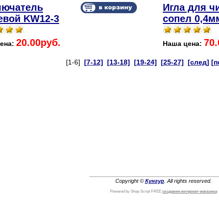
ючатель
Игла для ч
евой KW12-3
сопел 0,4м
20.00руб.
70.
ена:
Наша цена:
[1-6]
[7-12]
[13-18]
[19-24]
[25-27]
[след]
[п
Copyright ©
Кунгур
. All rights reserved.
Powered by Shop-Script FREE
создание интернет-магазина