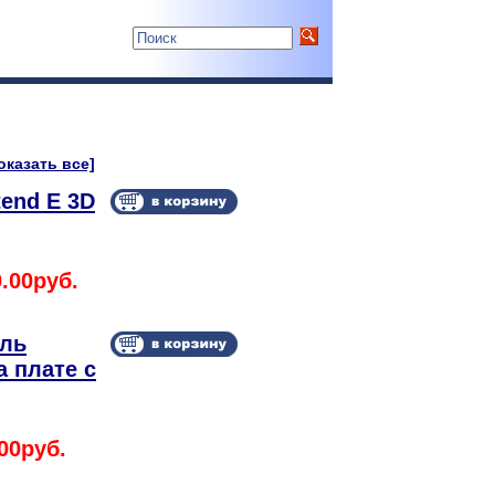
оказать все]
tend E 3D
.00руб.
ль
а плате с
00руб.