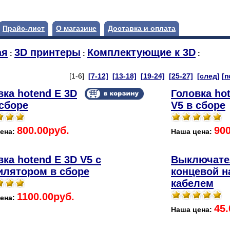
Прайс-лист
О магазине
Доставка и оплата
ая
3D принтеры
Комплектующие к 3D
:
:
:
[1-6]
[7-12]
[13-18]
[19-24]
[25-27]
[след]
[п
вка hotend E 3D
Головка ho
 сборе
V5 в сборе
800.00руб.
900
ена:
Наша цена:
вка hotend E 3D V5 с
Выключате
илятором в сборе
концевой н
кабелем
1100.00руб.
ена:
45.
Наша цена: