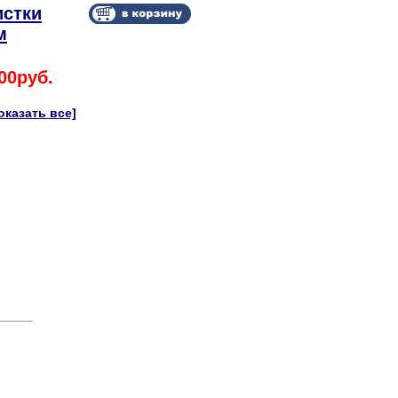
истки
м
00руб.
оказать все]